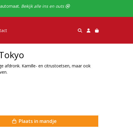
alautomaat.
Bekijk alle ins en outs 
tact
 Tokyo
oge afdronk. Kamille- en citrustoetsen, maar ook
ven.
Plaats in mandje