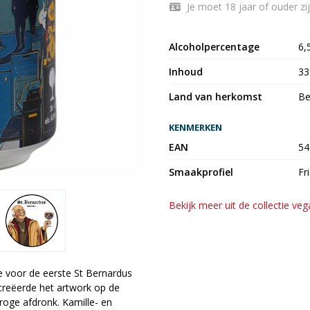
Je moet 18 jaar of ouder zi
Alcoholpercentage
6,
Inhoud
33
Land van herkomst
Be
KENMERKEN
EAN
54
Smaakprofiel
Fr
Bekijk meer uit de collectie ve
e voor de eerste St Bernardus
creëerde het artwork op de
droge afdronk. Kamille- en