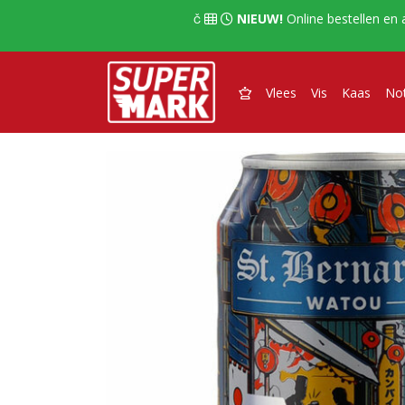
  
NIEUW!
Online bestellen en 

Vlees
Vis
Kaas
No