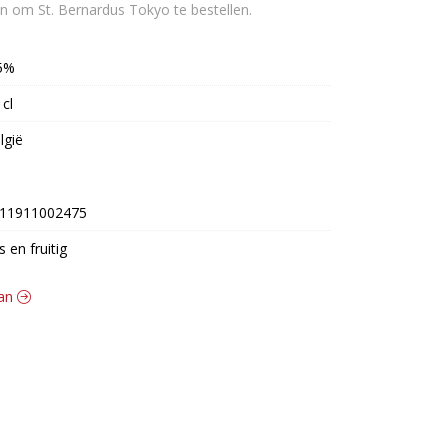
jn om St. Bernardus Tokyo te bestellen.
5%
 cl
lgië
11911002475
is en fruitig
gan