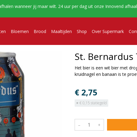
afhalen wanneer jij maar wilt. 24 uur per dag uit onze Innovend afha
ten
Bloemen
Brood
Maaltijden
Shop
Over Supermark
Con
St. Bernardus
Het bier is een wit bier met dr
kruidnagel en banaan is te proe
€ 2,75
+
€ 0,15 statiegeld
–
+