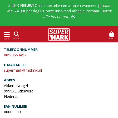
  
NIEUW!
Online bestellen en afhalen wanneer jij maar
wilt. 24 uur per dag uit onze Innovend afhaalautomaat.
Bekijk
alle ins en outs 
MAND
ZOEKEN
MENU
TELEFOONNUMMER
085-0653452
E-MAILADRES
supermark@midmid.nl
ADRES
Akkemaweg 4
9999XL Stitswerd
Nederland
KVK-NUMMER
00000000