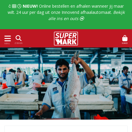
  
NIEUW!
Online bestellen en afhalen wanneer jij maar
wilt. 24 uur per dag uit onze Innovend afhaalautomaat.
Bekijk
alle ins en outs 
MAND
ZOEKEN
MENU