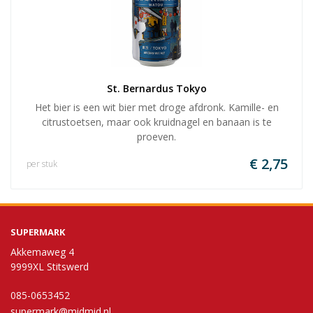
St. Bernardus Tokyo
Het bier is een wit bier met droge afdronk. Kamille- en
citrustoetsen, maar ook kruidnagel en banaan is te
proeven.
€ 2,75
per stuk
SUPERMARK
Akkemaweg 4
9999XL Stitswerd
085-0653452
supermark@midmid.nl