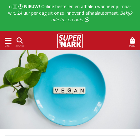
  
NIEUW!
Online bestellen en afhalen wanneer jij maar
wilt. 24 uur per dag uit onze Innovend afhaalautomaat.
Bekijk
alle ins en outs 
MAND
ZOEKEN
MENU