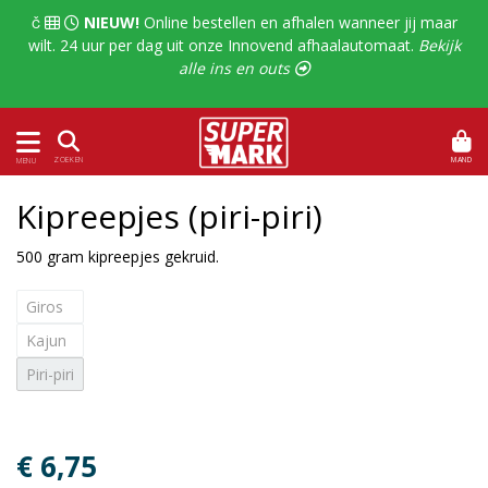
  
NIEUW!
Online bestellen en afhalen wanneer jij maar
wilt. 24 uur per dag uit onze Innovend afhaalautomaat.
Bekijk
alle ins en outs 
MAND
ZOEKEN
MENU
Kipreepjes (piri-piri)
500 gram kipreepjes gekruid.
Giros
Kajun
Piri-piri
€ 6,75