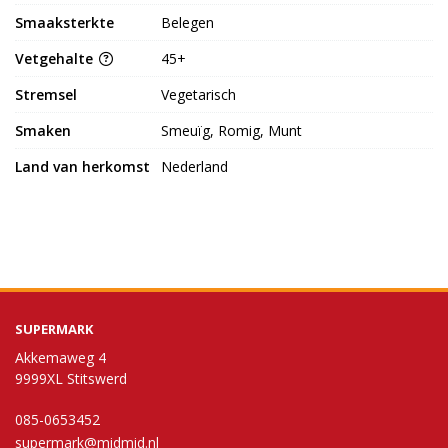
Smaaksterkte
Belegen
Vetgehalte
45+
Stremsel
Vegetarisch
Smaken
Smeuïg, Romig, Munt
Land van herkomst
Nederland
SUPERMARK
Akkemaweg 4
9999XL Stitswerd
085-0653452
supermark@midmid.nl