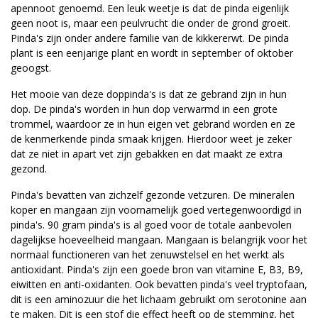
apennoot genoemd. Een leuk weetje is dat de pinda eigenlijk
geen noot is, maar een peulvrucht die onder de grond groeit.
Pinda's zijn onder andere familie van de kikkererwt. De pinda
plant is een eenjarige plant en wordt in september of oktober
geoogst.
Het mooie van deze doppinda's is dat ze gebrand zijn in hun
dop. De pinda's worden in hun dop verwarmd in een grote
trommel, waardoor ze in hun eigen vet gebrand worden en ze
de kenmerkende pinda smaak krijgen. Hierdoor weet je zeker
dat ze niet in apart vet zijn gebakken en dat maakt ze extra
gezond.
Pinda's bevatten van zichzelf gezonde vetzuren. De mineralen
koper en mangaan zijn voornamelijk goed vertegenwoordigd in
pinda's. 90 gram pinda's is al goed voor de totale aanbevolen
dagelijkse hoeveelheid mangaan. Mangaan is belangrijk voor het
normaal functioneren van het zenuwstelsel en het werkt als
antioxidant. Pinda's zijn een goede bron van vitamine E, B3, B9,
eiwitten en anti-oxidanten. Ook bevatten pinda's veel tryptofaan,
dit is een aminozuur die het lichaam gebruikt om serotonine aan
te maken. Dit is een stof die effect heeft op de stemming, het