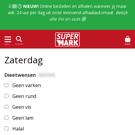
  
NIEUW!
Online bestellen en afhalen wanneer jij maar
wilt. 24 uur per dag uit onze Innovend afhaalautomaat.
Bekijk
alle ins en outs 
MAND
ZOEKEN
MENU
Zaterdag
Dieetwensen
optioneel
Geen varken
Geen rund
Geen vis
Geen lam
Halal