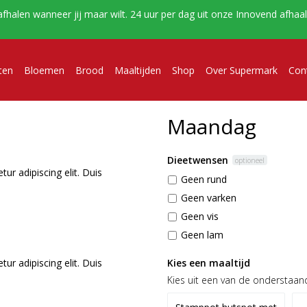
afhalen wanneer jij maar wilt. 24 uur per dag uit onze Innovend afha
ten
Bloemen
Brood
Maaltijden
Shop
Over Supermark
Con
Maandag
Dieetwensen
optioneel
ur adipiscing elit. Duis
Geen rund
Geen varken
Geen vis
Geen lam
ur adipiscing elit. Duis
Kies een maaltijd
Kies uit een van de onderstaan