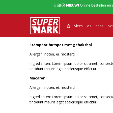
  
NIEUW!
Online bestellen en 

Vlees
Vis
Kaas
No
Stamppot hutspot met gehaktbal
Allergen: noten, ei, mosterd
Ingrediënten: Lorem ipsum dolor sit amet, consectet
tincidunt mauris eget scelerisque efficitur.
Macaroni
Allergen: noten, ei, mosterd
Ingrediënten: Lorem ipsum dolor sit amet, consectet
tincidunt mauris eget scelerisque efficitur.