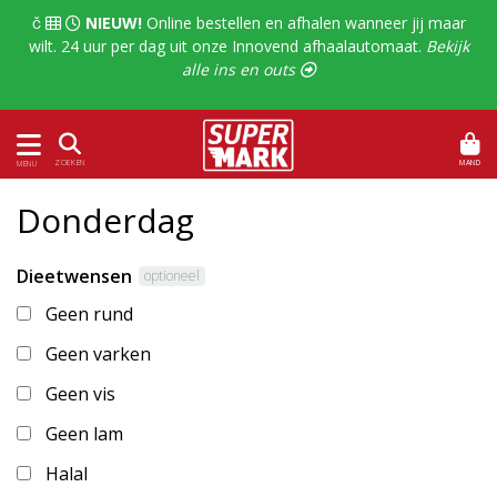
  
NIEUW!
Online bestellen en afhalen wanneer jij maar
wilt. 24 uur per dag uit onze Innovend afhaalautomaat.
Bekijk
alle ins en outs 
MAND
ZOEKEN
MENU
Donderdag
Dieetwensen
optioneel
Geen rund
Geen varken
Geen vis
Geen lam
Halal