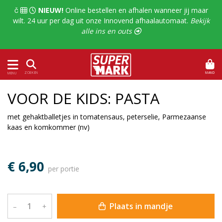
  
NIEUW!
Online bestellen en afhalen wanneer jij maar
wilt. 24 uur per dag uit onze Innovend afhaalautomaat.
Bekijk
alle ins en outs 
MAND
ZOEKEN
MENU
VOOR DE KIDS: PASTA
met gehaktballetjes in tomatensaus, peterselie, Parmezaanse
kaas en komkommer (nv)
€ 6,90
per portie
Plaats in mandje
–
+