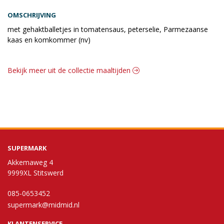
OMSCHRIJVING
met gehaktballetjes in tomatensaus, peterselie, Parmezaanse
kaas en komkommer (nv)
Bekijk meer uit de collectie maaltijden
SUPERMARK
Akkemaweg 4
9999XL Stitswerd
085-0653452
supermark@midmid.nl
KLANTENSERVICE