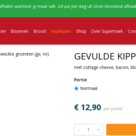
afhalen wanneer jij maar wilt. 24 uur per dag uit onze Innovend afha
ten
Bloemen
Brood
Maaltijden
Shop
Over Supermark
Con
GEVULDE KIPP
weckte groenten (gv, nv)
met cottage cheese, bacon, bl
Portie
Normaal
€ 12,90
per portie
–
+