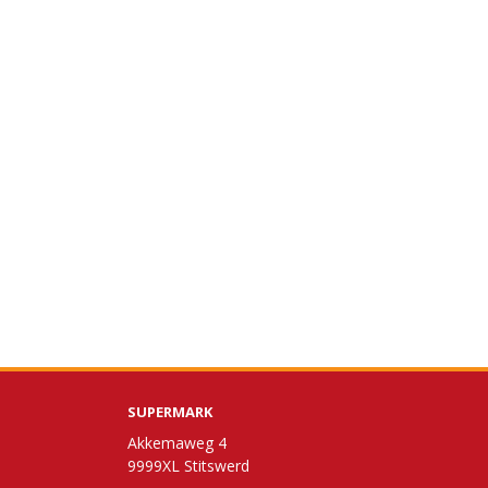
SUPERMARK
Akkemaweg 4
9999XL Stitswerd