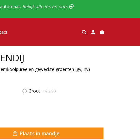
alautomaat.
Bekijk alle ins en outs 
tact
ENDIJ
oemkoolpuree en geweckte groenten (gv, nv)
Groot
+ € 2,90
Plaats in mandje