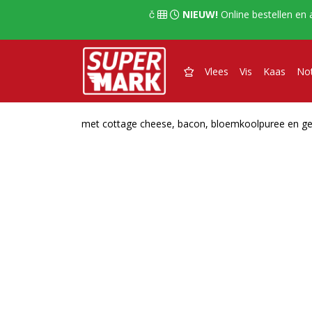
  
NIEUW!
Online bestellen en 

Vlees
Vis
Kaas
No
met cottage cheese, bacon, bloemkoolpuree en ge