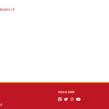
altijden
VOLG ONS
id