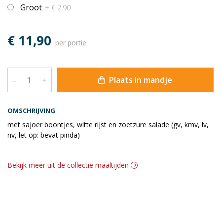
Groot
+ € 2,90
€ 11,90
per portie
Plaats in mandje
–
+
OMSCHRIJVING
met sajoer boontjes, witte rijst en zoetzure salade (gv, kmv, lv,
nv, let op: bevat pinda)
Bekijk meer uit de collectie maaltijden