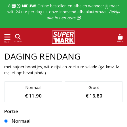
  
NIEUW!
Online bestellen en afhalen wanneer jij maar
wilt. 24 uur per dag uit onze Innovend afhaalautomaat.
Bekijk
alle ins en outs 
MAND
ZOEKEN
MENU
DAGING RENDANG
met sajoer boontjes, witte rijst en zoetzure salade (gv, kmv, lv,
nv, let op: bevat pinda)
Normaal
Groot
€ 11,90
€ 16,80
Portie
Normaal