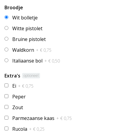
Broodje
Wit bolletje
Witte pistolet
Bruine pistolet
Waldkorn
+ € 0,75
Italiaanse bol
+ € 0,50
Extra's
optioneel
Ei
+ € 0,75
Peper
Zout
Parmezaanse kaas
+ € 0,75
Rucola
+ € 0,25