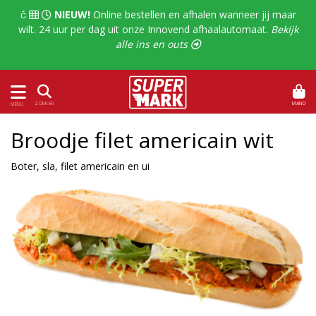
  
NIEUW!
Online bestellen en afhalen wanneer jij maar
wilt. 24 uur per dag uit onze Innovend afhaalautomaat.
Bekijk
alle ins en outs 
MAND
ZOEKEN
MENU
Broodje filet americain wit
Boter, sla, filet americain en ui