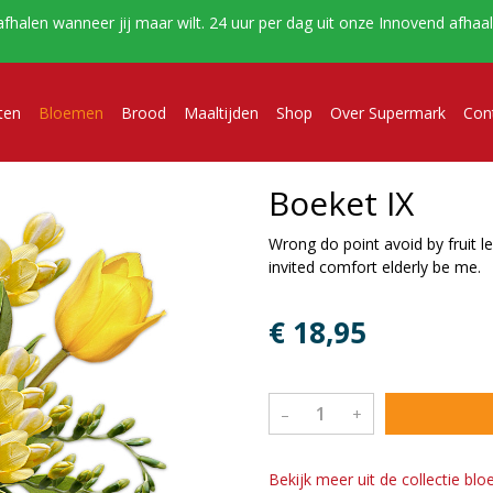
afhalen wanneer jij maar wilt. 24 uur per dag uit onze Innovend afha
ten
Bloemen
Brood
Maaltijden
Shop
Over Supermark
Con
Boeket IX
Wrong do point avoid by fruit 
invited comfort elderly be me.
€ 18,95
–
+
Bekijk meer uit de collectie b