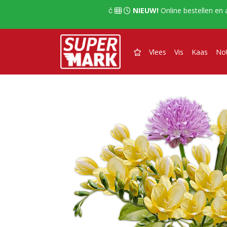
  
NIEUW!
Online bestellen en 

Vlees
Vis
Kaas
No