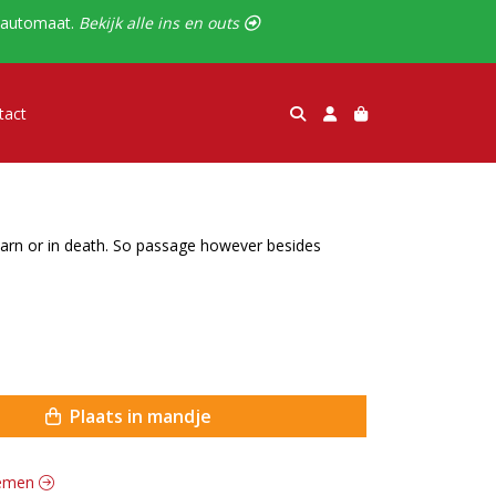
alautomaat.
Bekijk alle ins en outs 
tact
learn or in death. So passage however besides
Plaats in mandje
loemen