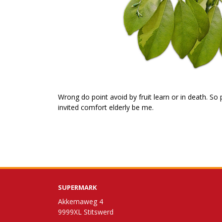
Wrong do point avoid by fruit learn or in death. S
invited comfort elderly be me.
SUPERMARK
Akkemaweg 4
9999XL Stitswerd